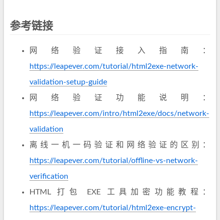
参考链接
网络验证接入指南：
https://leapever.com/tutorial/html2exe-network-
validation-setup-guide
网络验证功能说明：
https://leapever.com/intro/html2exe/docs/network-
validation
离线一机一码验证和网络验证的区别：
https://leapever.com/tutorial/offline-vs-network-
verification
HTML 打包 EXE 工具加密功能教程：
https://leapever.com/tutorial/html2exe-encrypt-