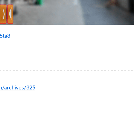
A5ta8
h/archives/325