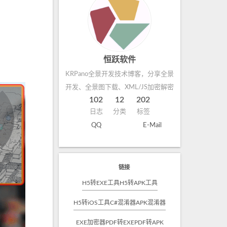
恒跃软件
KRPano全景开发技术博客，分享全景
开发、全景图下载、XML/JS加密解密
102
12
202
日志
分类
标签
QQ
E-Mail
链接
H5转EXE工具
H5转APK工具
H5转iOS工具
C#混淆器
APK混淆器
EXE加密器
PDF转EXE
PDF转APK