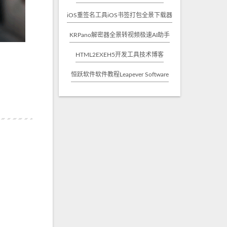
iOS重签名工具
iOS书签打包
全景下载器
KRPano解密器
全景转视频
极速AI助手
HTML2EXE
H5开发工具
技术博客
恒跃软件
软件教程
Leapever Software