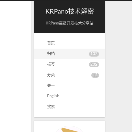
KRPano技术解密
KRPano高级开发技术分享站
首页
归档
102
标签
202
分类
12
关于
English
搜索