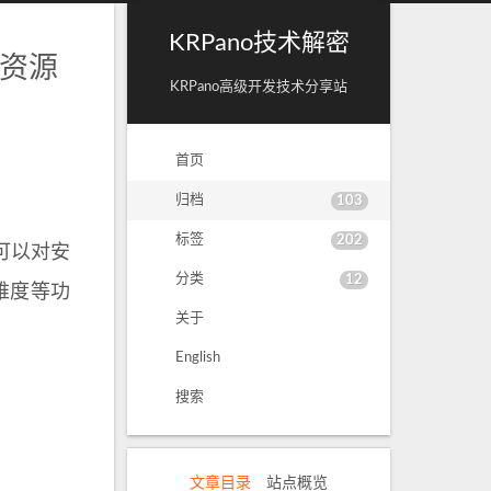
KRPano技术解密
 资源
KRPano高级开发技术分享站
首页
归档
103
标签
202
可以对安
分类
12
难度等功
关于
English
搜索
文章目录
站点概览