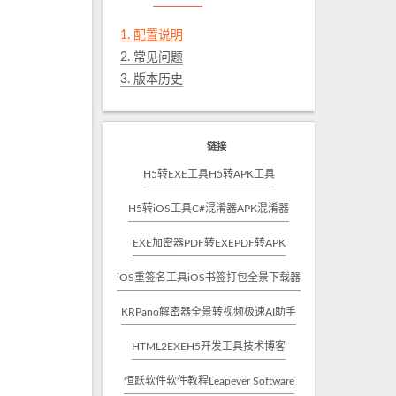
1.
配置说明
2.
常见问题
3.
版本历史
链接
H5转EXE工具
H5转APK工具
H5转iOS工具
C#混淆器
APK混淆器
EXE加密器
PDF转EXE
PDF转APK
iOS重签名工具
iOS书签打包
全景下载器
KRPano解密器
全景转视频
极速AI助手
HTML2EXE
H5开发工具
技术博客
恒跃软件
软件教程
Leapever Software